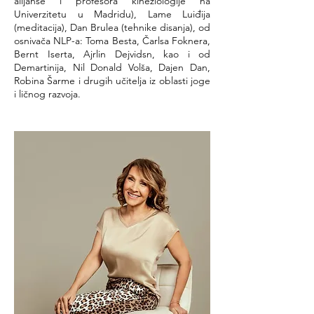
alijanse i profesora kineziologije na
Univerzitetu u Madridu), Lame Luiđija
(meditacija), Dan Brulea (tehnike disanja), od
osnivača NLP-a: Toma Besta, Čarlsa Foknera,
Bernt Iserta, Ajrlin Dejvidsn, kao i od
Demartinija, Nil Donald Volša, Dajen Dan,
Robina Šarme i drugih učitelja iz oblasti joge
i ličnog razvoja.