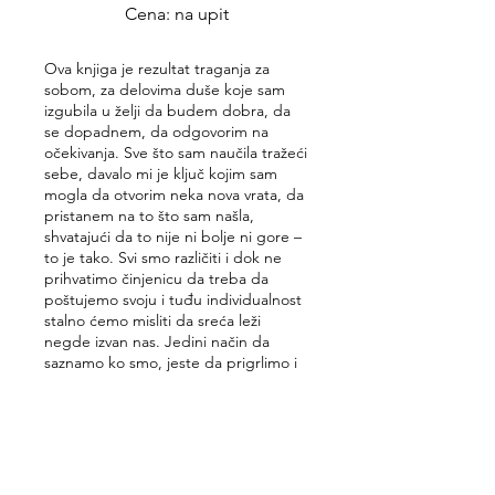
Cena: na upit
Ova knjiga je rezultat traganja za
sobom, za delovima duše koje sam
izgubila u želji da budem dobra, da
se dopadnem, da odgovorim na
očekivanja. Sve što sam naučila tražeći
sebe, davalo mi je ključ kojim sam
mogla da otvorim neka nova vrata, da
pristanem na to što sam našla,
shvatajući da to nije ni bolje ni gore –
to je tako. Svi smo različiti i dok ne
prihvatimo činjenicu da treba da
poštujemo svoju i tuđu individualnost
stalno ćemo misliti da sreća leži
negde izvan nas. Jedini način da
saznamo ko smo, jeste da prigrlimo i
zavolimo to što jesmo! Sve ostaje isto,
ali će perspektiva iz koje posmatramo
život postati drugačija.
Poruči