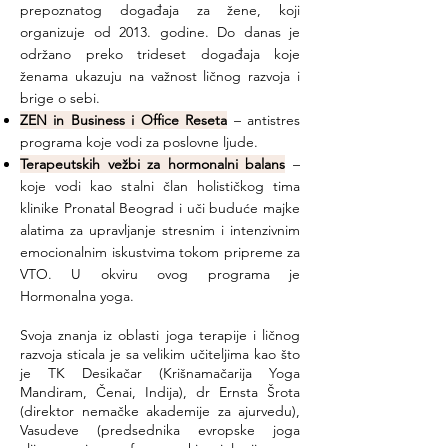
prepoznatog događaja za žene, koji
organizuje od 2013. godine. Do danas je
održano preko trideset događaja koje
ženama ukazuju na važnost ličnog razvoja i
brige o sebi.
ZEN in Business i Office Reseta
– antistres
programa koje vodi za poslovne ljude.
Terapeutskih vežbi za hormonalni balans
–
koje vodi kao stalni član holističkog tima
klinike Pronatal Beograd i uči buduće majke
alatima za upravljanje stresnim i intenzivnim
emocionalnim iskustvima tokom pripreme za
VTO. U okviru ovog programa je
Hormonalna yoga.
Svoja znanja iz oblasti joga terapije i ličnog
razvoja sticala je sa velikim učiteljima kao što
je TK Desikačar (Krišnamačarija Yoga
Mandiram, Čenai, Indija), dr Ernsta Šrota
(direktor nemačke akademije za ajurvedu),
Vasudeve (predsednika evropske joga