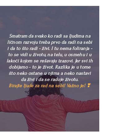
Smatram da svako ko radi sa ljudima na
ličnom razvoju treba prvo da radi na sebi
i da to što radi - živi. I tu nema foliranja -
to se vidi u životu, na telu, u osmehu i u
lakoći kojom se rešavaju izazovi. Jer svi ih
dobijamo - to je život. Razlika je u tome
što neko ostane u njima a neko nastavi
da živi i da se raduje životu.
Birajte ljude za rad na sebi! Važno je! ❣