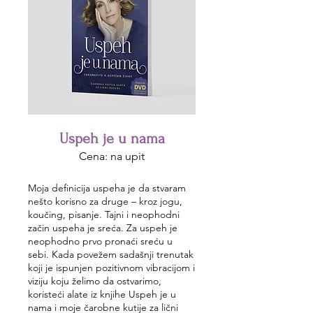
Uspeh je u nama
Cena: na upit
Moja definicija uspeha je da stvaram
nešto korisno za druge – kroz jogu,
koučing, pisanje. Tajni i neophodni
začin uspeha je sreća. Za uspeh je
neophodno prvo pronaći sreću u
sebi. Kada povežem sadašnji trenutak
koji je ispunjen pozitivnom vibracijom i
viziju koju želimo da ostvarimo,
koristeći alate iz knjihe Uspeh je u
nama i moje čarobne kutije za lični