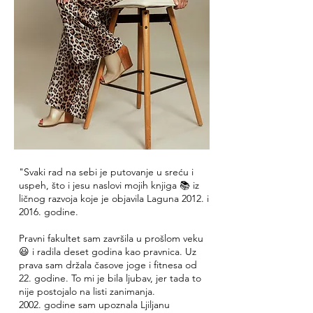
"Svaki rad na sebi je putovanje u sreću i
uspeh, što i jesu naslovi mojih knjiga 📚 iz
ličnog razvoja koje je objavila Laguna 2012. i
2016. godine.
Pravni fakultet sam završila u prošlom veku
😃 i radila deset godina kao pravnica. Uz
prava sam držala časove joge i fitnesa od
22. godine. To mi je bila ljubav, jer tada to
nije postojalo na listi zanimanja.
2002. godine sam upoznala Ljiljanu