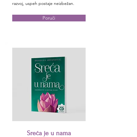
razvoj, uspeh postaje neizbežan.
Poruči
Sreća je u nama