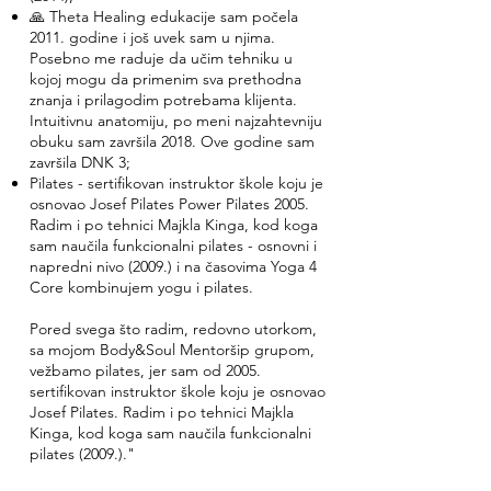
🙏 Theta Healing edukacije sam počela
2011. godine i još uvek sam u njima.
Posebno me raduje da učim tehniku u
kojoj mogu da primenim sva prethodna
znanja i prilagodim potrebama klijenta.
Intuitivnu anatomiju, po meni najzahtevniju
obuku sam završila 2018. Ove godine sam
završila DNK 3;
Pilates - sertifikovan instruktor škole koju je
osnovao Josef Pilates Power Pilates 2005.
Radim i po tehnici Majkla Kinga, kod koga
sam naučila funkcionalni pilates - osnovni i
napredni nivo (2009.) i na časovima Yoga 4
Core kombinujem yogu i pilates.
Pored svega što radim, redovno utorkom,
sa mojom Body&Soul Mentoršip grupom,
vežbamo pilates, jer sam od 2005.
sertifikovan instruktor škole koju je osnovao
Josef Pilates. Radim i po tehnici Majkla
Kinga, kod koga sam naučila funkcionalni
pilates (2009.)."