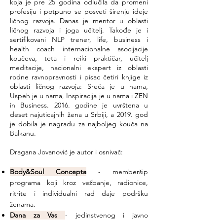
koja je pre 25 godina odlučila da promeni
profesiju i potpuno se posveti širenju ideje
ličnog razvoja. Danas je mentor u oblasti
ličnog razvoja i joga učitelj. Takođe je i
sertifikovani NLP trener, life, business i
health coach internacionalne asocijacije
koučeva, teta i reiki praktičar, učitelj
meditacije, nacionalni ekspert iz oblasti
rodne ravnopravnosti i pisac četiri knjige iz
oblasti ličnog razvoja: Sreća je u nama,
Uspeh je u nama, Inspiracija je u nama i ZEN
in Business. 2016. godine je uvrštena u
deset najuticajnih žena u Srbiji, a 2019. god
je dobila je nagradu za najboljeg kouča na
Balkanu.
Dragana Jovanović je autor i osnivač:
Body&Soul Concepta
- memberšip
programa koji kroz vežbanje, radionice,
ritrite i individualni rad daje podršku
ženama.
Dana za Vas
- jedinstvenog i javno