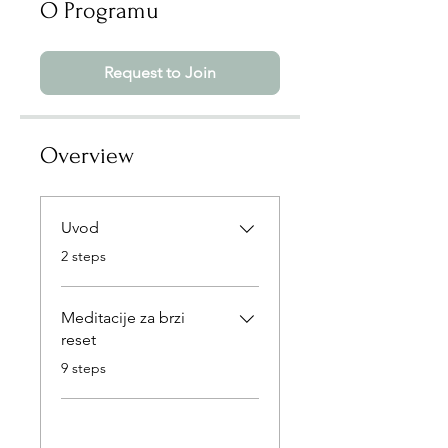
O Programu
Request to Join
Overview
Uvod
.
2 steps
Meditacije za brzi
reset
.
9 steps