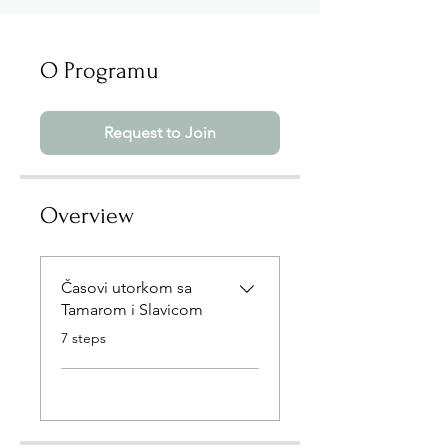
O Programu
Request to Join
Overview
Časovi utorkom sa
Tamarom i Slavicom
.
7 steps