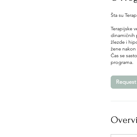
Šta su Terap
Terapijske 
dinamičnih p
žlezde i hip
žene nakon 
Čas se sasto
programa.
Request 
Overv