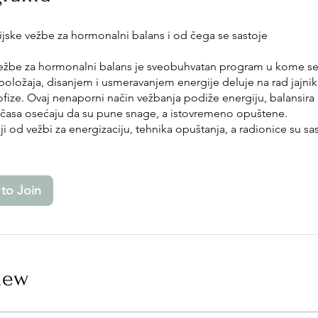
ijske vežbe za hormonalni balans i od čega se sastoje
vežbe za hormonalni balans je sveobuhvatan program u kome s
oložaja, disanjem i usmeravanjem energije deluje na rad jajnika
ofize. Ovaj nenaporni način vežbanja podiže energiju, balansir
časa osećaju da su pune snage, a istovremeno opuštene.
ji od vežbi za energizaciju, tehnika opuštanja, a radionice su sa
to Join
iew