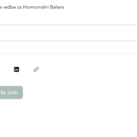
ke vežbe za Hormonalni Balans
to Join