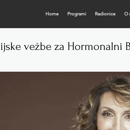
Home
Programi
Radionice
O 
ijske vežbe za Hormonalni 