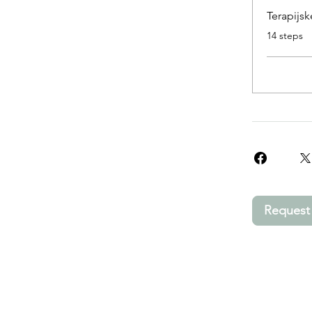
Terapijs
.
14 steps
Request 