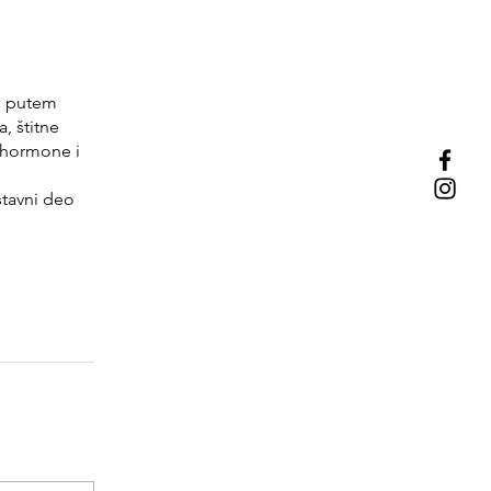
e putem
, štitne
a hormone i
stavni deo